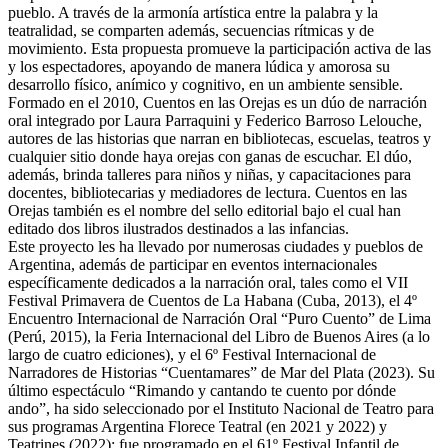
pueblo. A través de la armonía artística entre la palabra y la
teatralidad, se comparten además, secuencias rítmicas y de
movimiento. Esta propuesta promueve la participación activa de las
y los espectadores, apoyando de manera lúdica y amorosa su
desarrollo físico, anímico y cognitivo, en un ambiente sensible.
Formado en el 2010, Cuentos en las Orejas es un dúo de narración
oral integrado por Laura Parraquini y Federico Barroso Lelouche,
autores de las historias que narran en bibliotecas, escuelas, teatros y
cualquier sitio donde haya orejas con ganas de escuchar. El dúo,
además, brinda talleres para niños y niñas, y capacitaciones para
docentes, bibliotecarias y mediadores de lectura. Cuentos en las
Orejas también es el nombre del sello editorial bajo el cual han
editado dos libros ilustrados destinados a las infancias.
Este proyecto les ha llevado por numerosas ciudades y pueblos de
Argentina, además de participar en eventos internacionales
específicamente dedicados a la narración oral, tales como el VII
Festival Primavera de Cuentos de La Habana (Cuba, 2013), el 4º
Encuentro Internacional de Narración Oral “Puro Cuento” de Lima
(Perú, 2015), la Feria Internacional del Libro de Buenos Aires (a lo
largo de cuatro ediciones), y el 6º Festival Internacional de
Narradores de Historias “Cuentamares” de Mar del Plata (2023). Su
último espectáculo “Rimando y cantando te cuento por dónde
ando”, ha sido seleccionado por el Instituto Nacional de Teatro para
sus programas Argentina Florece Teatral (en 2021 y 2022) y
Teatrines (2022); fue programado en el 61º Festival Infantil de