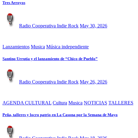
Tres Arroyos
Radio Cooperativa Indie Rock
May 30, 2026
Lanzamientos
Musica
Música independiente
Santino Urrutia y el lanzamiento de “Chico de Pueblo”
Radio Cooperativa Indie Rock
May 26, 2026
AGENDA CULTURAL
Cultura
Musica
NOTICIAS
TALLERES
Peña, talleres y locro patrio en La Casona por la Semana de Mayo