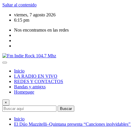
Saltar al contenido
viernes, 7 agosto 2026
6:15 pm
Nos encontramos en las redes
Inicio
LA RADIO EN VIVO
REDES Y CONTACTOS
Bandas y amigxs
Homepage
×
Buscar
Inicio
El Dúo Mazzitelli–Quintana presenta “Canciones inolvidables”