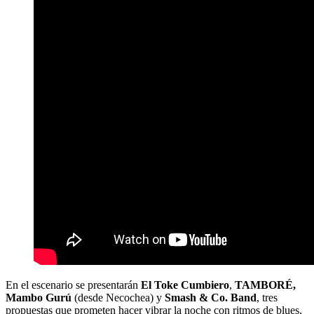
En el escenario se presentarán
El Toke Cumbiero
,
TAMBORÉ,
Mambo Gurú
(desde Necochea) y
Smash & Co. Band
, tres
propuestas que prometen hacer vibrar la noche con ritmos de blues,