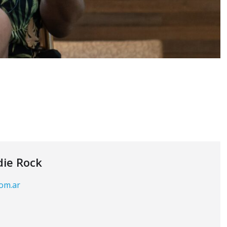
die Rock
com.ar