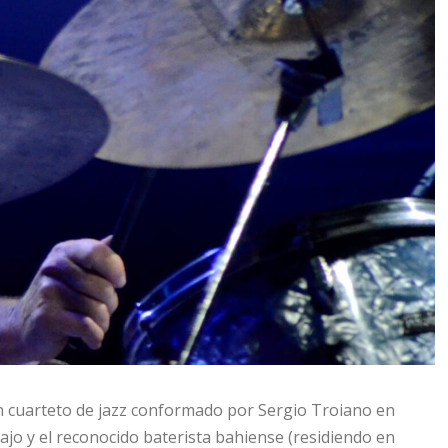
n cuarteto de jazz conformado por Sergio Troiano en
ajo y el reconocido baterista bahiense (residiendo en