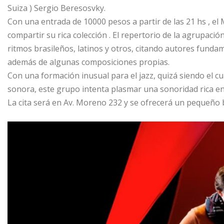
Suiza ) Sergio Beresosvky.
Con una entrada de 10000 pesos a partir de las 21 hs , el 
compartir su rica colección . El repertorio de la agrupaci
ritmos brasileños, latinos y otros, citando autores fundam
además de algunas composiciones propias.
Con una formación inusual para el jazz, quizá siendo el c
sonora, este grupo intenta plasmar una sonoridad rica en
La cita será en Av. Moreno 232 y se ofrecerá un pequeño b