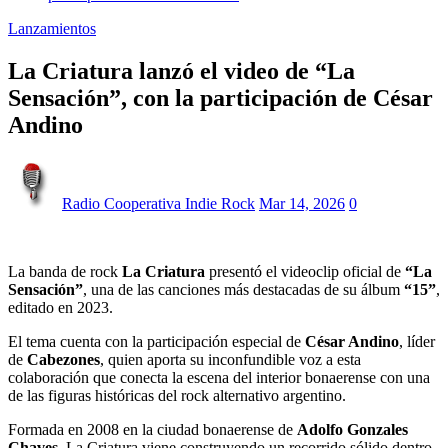
Lanzamientos
La Criatura lanzó el video de “La
Sensación”, con la participación de César
Andino
Radio Cooperativa Indie Rock
Mar 14, 2026
0
La banda de rock
La Criatura
presentó el videoclip oficial de
“La
Sensación”
, una de las canciones más destacadas de su álbum
“15”
,
editado en 2023.
El tema cuenta con la participación especial de
César Andino
, líder
de
Cabezones
, quien aporta su inconfundible voz a esta
colaboración que conecta la escena del interior bonaerense con una
de las figuras históricas del rock alternativo argentino.
Formada en 2008 en la ciudad bonaerense de
Adolfo Gonzales
Chaves
, La Criatura viene construyendo un recorrido sólido dentro