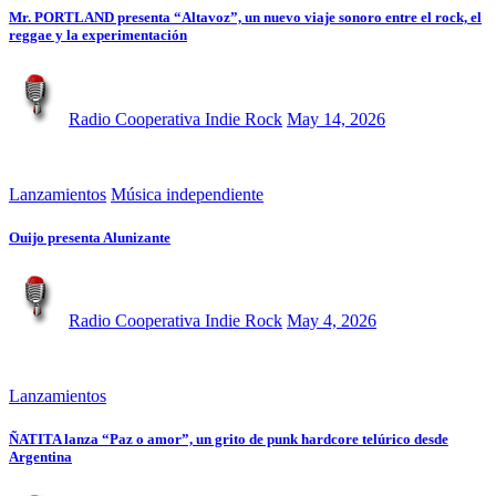
Mr. PORTLAND presenta “Altavoz”, un nuevo viaje sonoro entre el rock, el
reggae y la experimentación
Radio Cooperativa Indie Rock
May 14, 2026
Lanzamientos
Música independiente
Ouijo presenta Alunizante
Radio Cooperativa Indie Rock
May 4, 2026
Lanzamientos
ÑATITA lanza “Paz o amor”, un grito de punk hardcore telúrico desde
Argentina