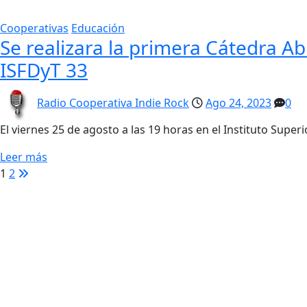
Cooperativas
Educación
Se realizara la primera Cátedra Ab
ISFDyT 33
Radio Cooperativa Indie Rock
Ago 24, 2023
0
El viernes 25 de agosto a las 19 horas en el Instituto Supe
Leer más
Navegación
1
2
de
entradas