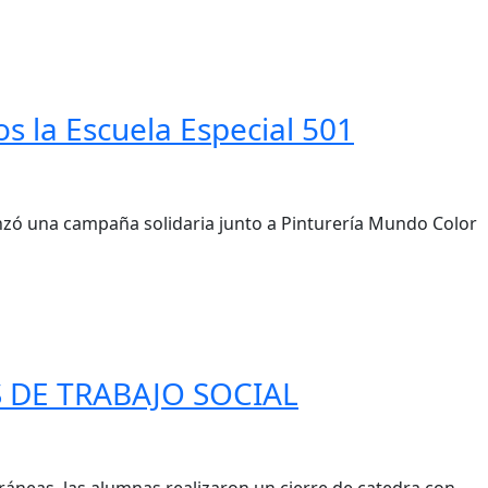
s la Escuela Especial 501
anzó una campaña solidaria junto a Pinturería Mundo Color
 DE TRABAJO SOCIAL
áneas, las alumnas realizaron un cierre de catedra con