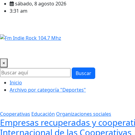
Saltar
sábado, 8 agosto 2026
al
3:31 am
contenido
Inicio
LA RADIO EN VIVO
REDES Y CONTACTOS
Bandas
×
Buscar
Inicio
Archivo por categoría "Deportes"
Cooperativas
Educación
Organizaciones sociales
Empresas recuperadas y cooperativ
Internacional de las Cooperativas