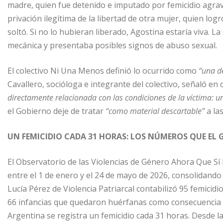
madre, quien fue detenido e imputado por femicidio agra
privación ilegítima de la libertad de otra mujer, quien logr
soltó. Si no lo hubieran liberado, Agostina estaría viva. L
mecánica y presentaba posibles signos de abuso sexual.
El colectivo Ni Una Menos definió lo ocurrido como
“una d
Cavallero, socióloga e integrante del colectivo, señaló e
directamente relacionada con las condiciones de la víctima: u
el Gobierno deje de tratar
“como material descartable”
a las
UN FEMICIDIO CADA 31 HORAS: LOS NÚMEROS QUE EL
El Observatorio de las Violencias de Género Ahora Que Sí 
entre el 1 de enero y el 24 de mayo de 2026, consolidando
Lucía Pérez de Violencia Patriarcal contabilizó 95 femicidi
66 infancias que quedaron huérfanas como consecuencia d
Argentina se registra un femicidio cada 31 horas. Desde