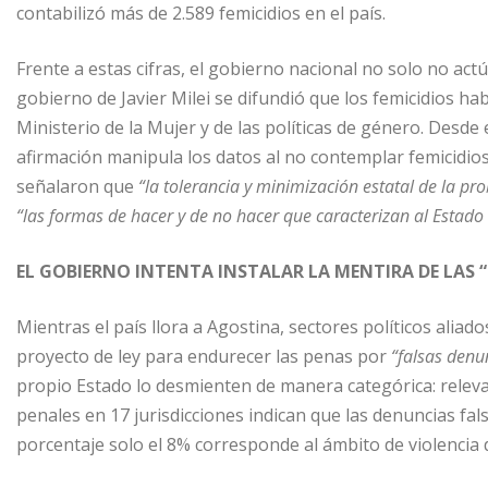
contabilizó más de 2.589 femicidios en el país.
Frente a estas cifras, el gobierno nacional no solo no actú
gobierno de Javier Milei se difundió que los femicidios h
Ministerio de la Mujer y de las políticas de género. Desde
afirmación manipula los datos al no contemplar femicidios 
señalaron que
“la tolerancia y minimización estatal de la pr
“las formas de hacer y de no hacer que caracterizan al Estad
EL GOBIERNO INTENTA INSTALAR LA MENTIRA DE LAS 
Mientras el país llora a Agostina, sectores políticos alia
proyecto de ley para endurecer las penas por
“falsas denu
propio Estado lo desmienten de manera categórica: relev
penales en 17 jurisdicciones indican que las denuncias fal
porcentaje solo el 8% corresponde al ámbito de violencia 